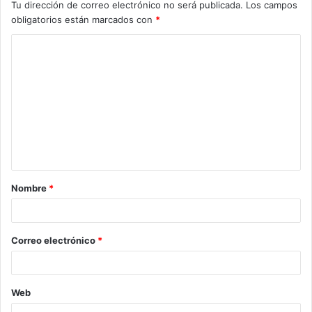
Tu dirección de correo electrónico no será publicada.
Los campos
obligatorios están marcados con
*
C
o
m
e
n
t
a
Nombre
*
r
i
o
Correo electrónico
*
*
Web