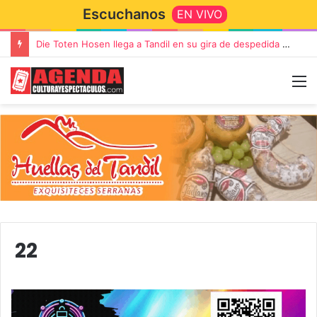
Escuchanos
EN VIVO
Die Toten Hosen llega a Tandil en su gira de despedida «Fútbol, Asado, Vino y Adiós Amigos»
22