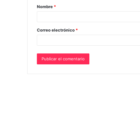
Nombre
*
r
i
o
Correo electrónico
*
*