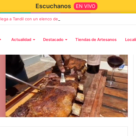
Escuchanos
EN VIVO
 llega a Tandil con un elenco de lujo encabezado por Capusotto, Spregel
Actualidad
Destacado
Tiendas de Artesanos
Local
2 octubre, 2026
n llega a Tandil
“TIRRIA” llega a Tandil con un
 despedida
elenco de lujo encabezado po
, Vino y Adiós
Capusotto, Spregelburd y