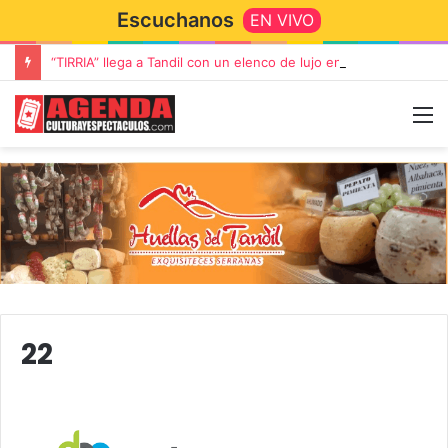
Escuchanos
EN VIVO
“TIRRIA” llega a Tandil con un elenco de lujo encabezado por Capusotto, Spregelburd y Stefani
22