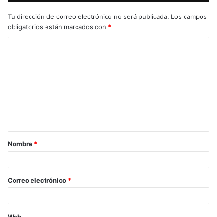
Tu dirección de correo electrónico no será publicada.
Los campos
obligatorios están marcados con
*
C
o
m
e
n
t
a
Nombre
*
r
i
o
Correo electrónico
*
*
Web