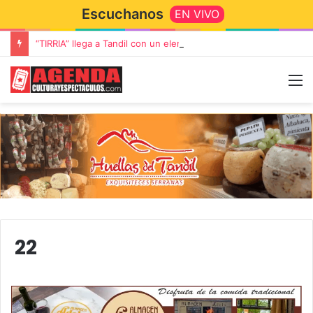
Escuchanos
EN VIVO
“TIRRIA” llega a Tandil con un elenco de lujo encabezado por Capusotto, Spregelburd y Stefani
22