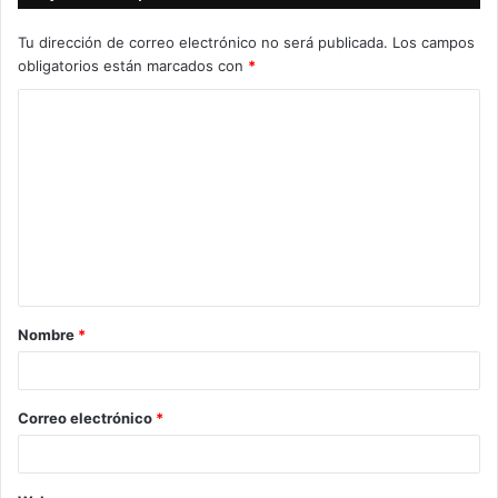
Tu dirección de correo electrónico no será publicada.
Los campos
obligatorios están marcados con
*
C
o
m
e
n
t
a
Nombre
*
r
i
o
Correo electrónico
*
*