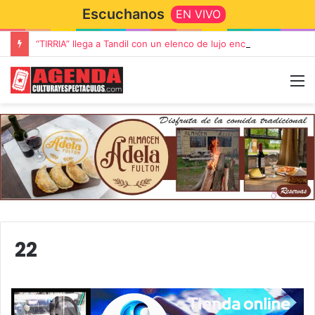
Escuchanos
EN VIVO
“TIRRIA” llega a Tandil con un elenco de lujo encabezado por Capusotto, Spregelburd y Stefani
22