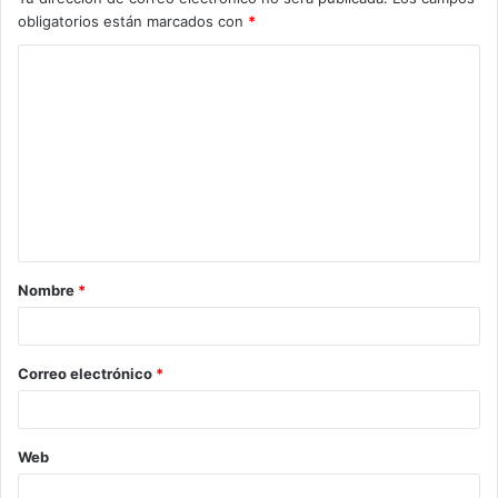
obligatorios están marcados con
*
C
o
m
e
n
t
a
Nombre
*
r
i
o
Correo electrónico
*
*
Web