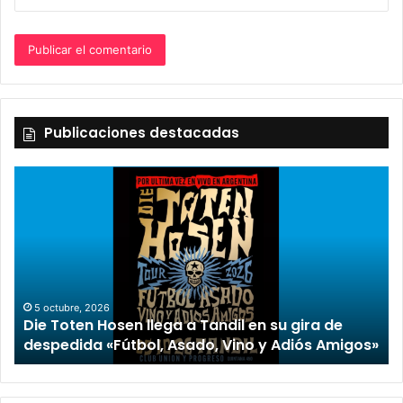
Publicaciones destacadas
2 octubre, 2026
“TIRRIA” llega a Tandil con un elenco de lujo
encabezado por Capusotto, Spregelburd y
os»
Stefani