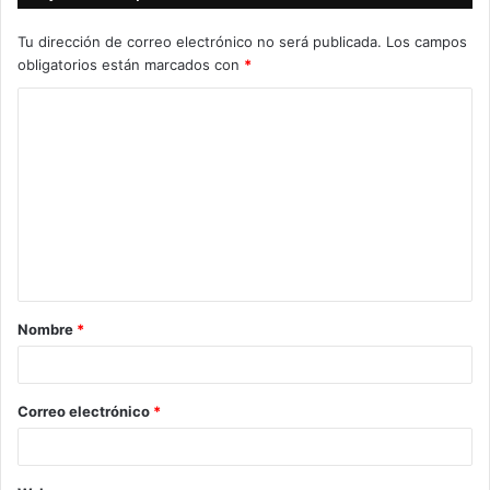
Tu dirección de correo electrónico no será publicada.
Los campos
obligatorios están marcados con
*
C
o
m
e
n
t
a
Nombre
*
r
i
o
Correo electrónico
*
*