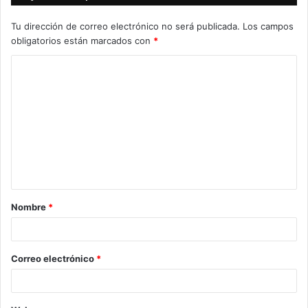
Tu dirección de correo electrónico no será publicada.
Los campos
obligatorios están marcados con
*
C
o
m
e
n
t
a
Nombre
*
r
i
o
Correo electrónico
*
*