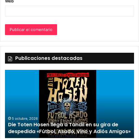
Web
Publicaciones destacadas
2 octubre, 2026
“TIRRIA” llega a Tandil con un elenco de lujo
encabezado por Capusotto, Spregelburd y
»
Stefani