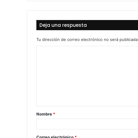
Deja una respuesta
Tu dirección de correo electrónico no será publicada
C
o
m
e
n
t
a
Nombre
*
r
i
o
Correo electrónico
*