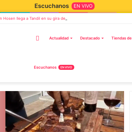
Escuchanos
EN VIVO
n Hosen llega a Tandil en su gira de despedida «Fútbol, Asado, Vino y
Actualidad
Destacado
Tiendas de
Escuchanos
EN VIVO