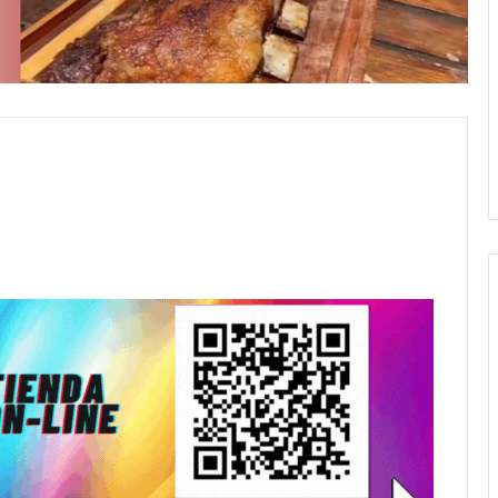
5 octubre, 2026
Die Toten Hosen llega a Tandi
tará «Noel», un
en su gira de despedida
Navidad con dos
«Fútbol, Asado, Vino y Adiós
andil
Amigos»