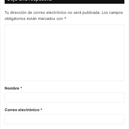
Tu dirección de correo electrónico no será publicada.
Los campos
obligatorios están marcados con
*
C
o
m
e
n
t
a
Nombre
*
r
i
o
Correo electrónico
*
*