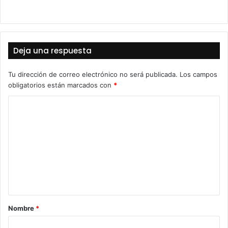
Deja una respuesta
Tu dirección de correo electrónico no será publicada.
Los campos
obligatorios están marcados con
*
C
o
m
e
n
t
a
Nombre
*
r
i