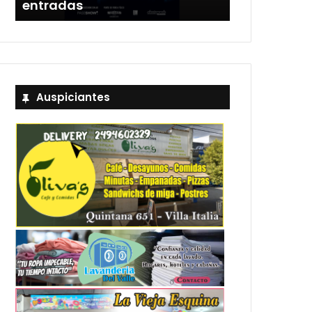
entradas
Estadio Uni
Auspiciantes