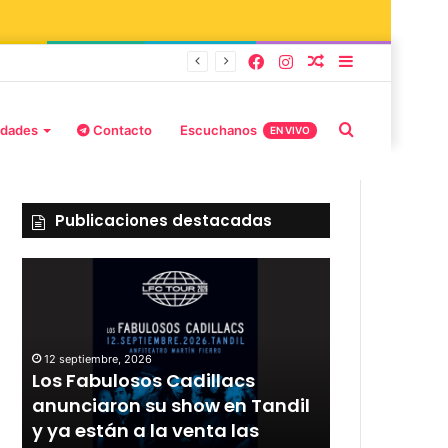
burd y Stefani
idades
Contacto
Escuchanos
EN VIVO
Publicaciones destacadas
12 septiembre, 2026
Los Fabulosos Cadillacs
12 septiembre, 2
r
anunciaron su show en Tandil
Rata Blanca
y ya están a la venta las
con un sho