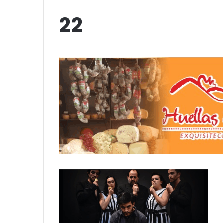
up comedy
Amigos»
22