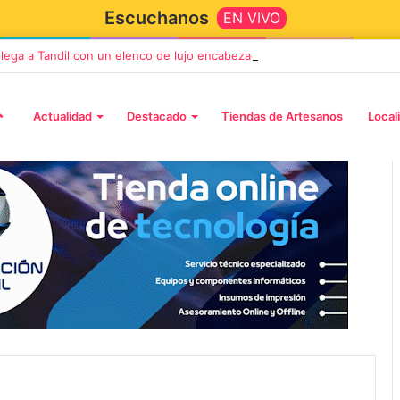
Escuchanos
EN VIVO
 llega a Tandil con un elenco de lujo encabezado por Capusotto, Spregel
Actualidad
Destacado
Tiendas de Artesanos
Local
2 octubre, 2026
n llega a Tandil
“TIRRIA” llega a Tandil con un
 despedida
elenco de lujo encabezado po
, Vino y Adiós
Capusotto, Spregelburd y