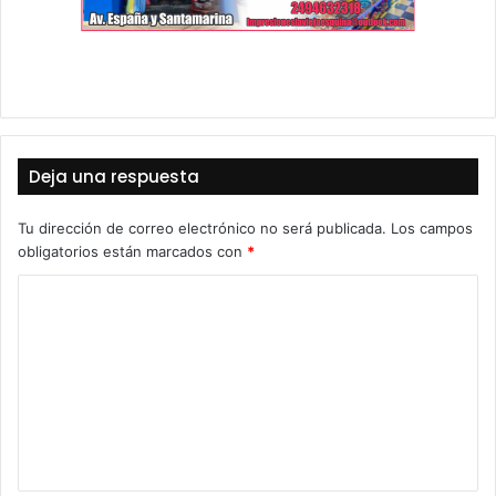
Deja una respuesta
Tu dirección de correo electrónico no será publicada.
Los campos
obligatorios están marcados con
*
C
o
m
e
n
t
a