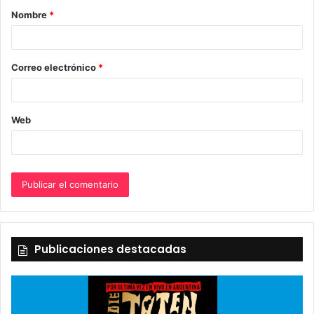
Nombre
*
r
i
o
Correo electrónico
*
*
Web
Publicaciones destacadas