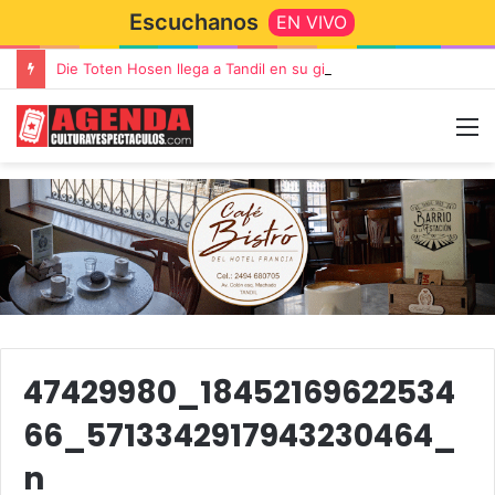
Escuchanos
EN VIVO
Die Toten Hosen llega a Tandil en su gira de despedida «Fútbol, Asado, Vino y Adiós Amigos»
47429980_18452169622534
66_5713342917943230464_
n