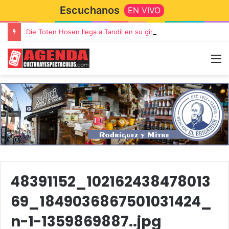
Escuchanos
EN VIVO
Die Toten Hosen llega a Tandil en su gira de despedida «Fútbol, Asado, Vino y Adiós Amigos»
48391152_102162438478013
69_1849036867501031424_
n-1-1359869887..jpg