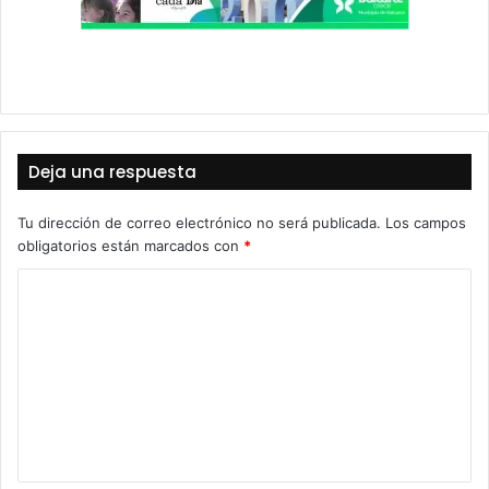
Deja una respuesta
Tu dirección de correo electrónico no será publicada.
Los campos
obligatorios están marcados con
*
C
o
m
e
n
t
a