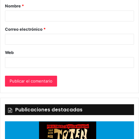
Nombre
*
r
i
o
Correo electrónico
*
*
Web
Publicaciones destacadas