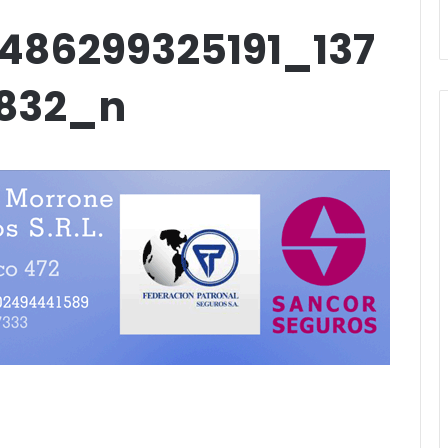
Stefani
486299325191_137
832_n