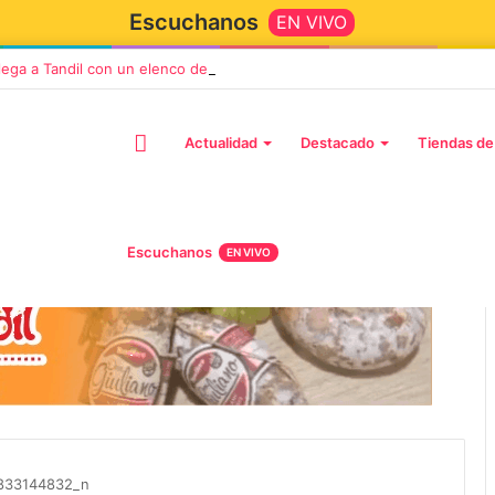
Escuchanos
EN VIVO
llega a Tandil con un elenco de lujo encabezado por Capusotto, Spregel
Actualidad
Destacado
Tiendas de
Escuchanos
EN VIVO
2 octubre, 2026
n llega a Tandil
“TIRRIA” llega a Tandil con un
 despedida
elenco de lujo encabezado po
, Vino y Adiós
Capusotto, Spregelburd y
833144832_n