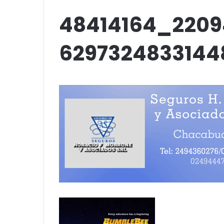
up comedy
Amigos»
48414164_2209
6297324833144