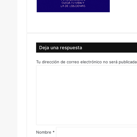
Deja una respuesta
Tu dirección de correo electrónico no será publicada
C
o
m
e
n
t
a
r
i
o
Nombre
*
*