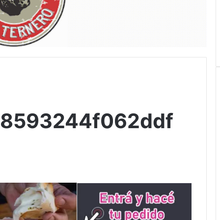
a8593244f062ddf