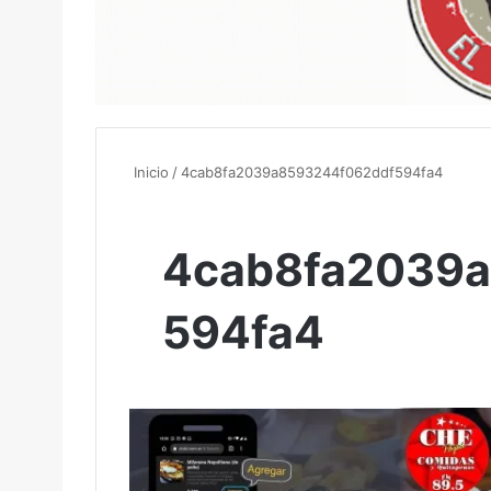
Inicio
/
4cab8fa2039a8593244f062ddf594fa4
4cab8fa2039
594fa4