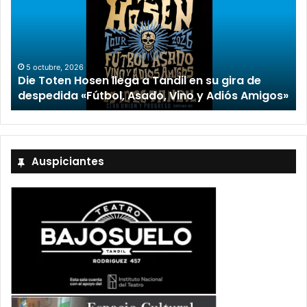
2 octubre, 2026
“TIRRIA” llega a Tandil con un elenco de lujo
encabezado por Capusotto, Spregelburd y
s»
Stefani
Auspiciantes