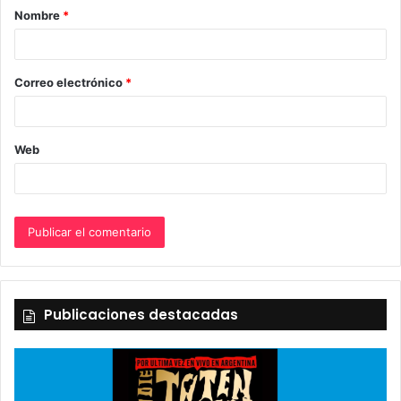
Nombre
*
r
i
o
Correo electrónico
*
*
Web
Publicaciones destacadas