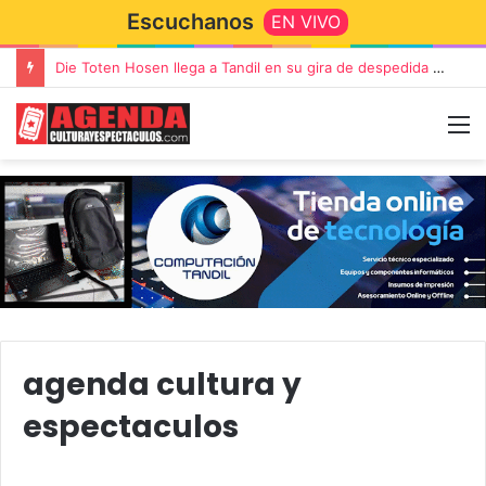
Escuchanos
EN VIVO
Die Toten Hosen llega a Tandil en su gira de despedida «Fútbol, Asado, Vino y Adiós Amigos»
agenda cultura y
espectaculos