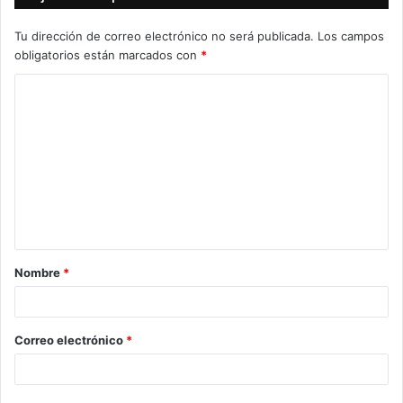
Tu dirección de correo electrónico no será publicada.
Los campos
obligatorios están marcados con
*
C
o
m
e
n
t
a
Nombre
*
r
i
o
Correo electrónico
*
*