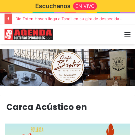
Escuchanos
EN VIVO
Die Toten Hosen llega a Tandil en su gira de despedida «Fútbol, Asado, Vino y Adiós Amigos»
Carca Acústico en