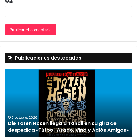
Web
Publicaciones destacadas
2 octubre, 2026
“TIRRIA” llega a Tandil con un elenco de lujo
de
encabezado por Capusotto, Spregelburd y
Amigos»
Stefani