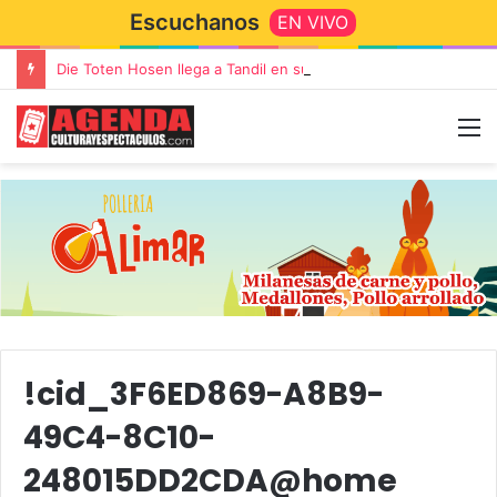
Escuchanos
EN VIVO
Die Toten Hosen llega a Tandil en su gira de despedida «Fútbol, Asado, Vino y Adiós Amigos»
!cid_3F6ED869-A8B9-
49C4-8C10-
248015DD2CDA@home