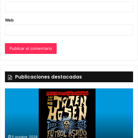
*
Web
Publicaciones destacadas
5 octubre, 2026