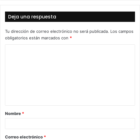
Deja una respuesta
Tu dirección de correo electrónico no será publicada.
Los campos
obligatorios están marcados con
*
C
o
m
e
n
t
a
Nombre
*
r
i
o
Correo electrónico
*