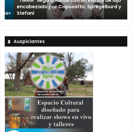
“TIRRIA” llega a Tandil con un elenco de lujo
encabezado por Capusotto, Spregelburd y
»
Stefani
Auspiciantes