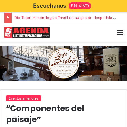
Escuchanos
EN VIVO
Die Toten Hosen llega a Tandil en su gira de despedida «Fútbol, Asado, Vino y Adiós Amigos»
Eventos anteriores
“Componentes del
paisaje”