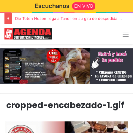
Escuchanos
EN VIVO
Die Toten Hosen llega a Tandil en su gira de despedida «Fútbol, Asado, Vino y Adiós Amigos»
cropped-encabezado-1.gif