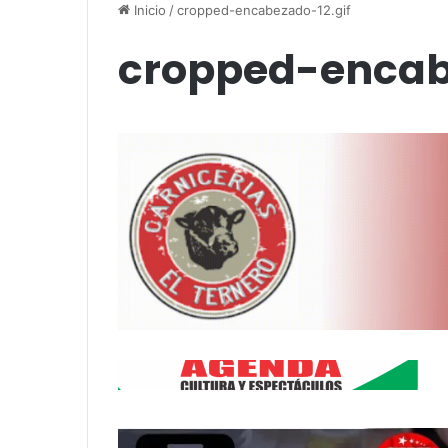
up comedy
Amigos»
Inicio
/
cropped-encabezado-12.gif
cropped-encab