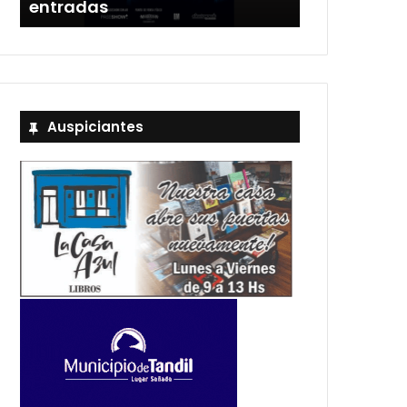
entradas
Estadio Uni
Auspiciantes