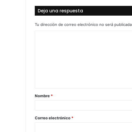
Deja una respuesta
Tu dirección de correo electrónico no será publicada
C
o
m
e
n
t
a
Nombre
*
r
i
o
Correo electrónico
*
*