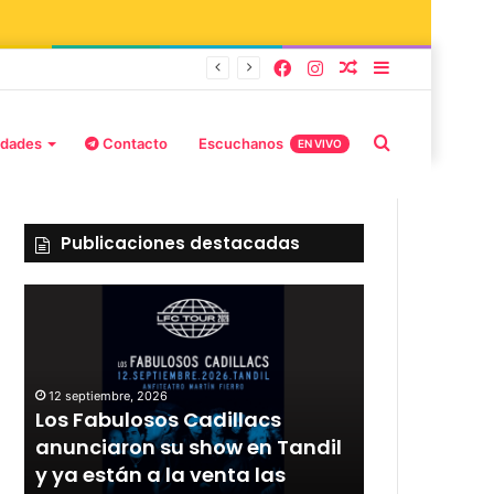
burd y Stefani
idades
Contacto
Escuchanos
EN VIVO
Publicaciones destacadas
12 septiembre, 2026
Los Fabulosos Cadillacs
12 septiembre, 2
r
anunciaron su show en Tandil
Rata Blanca
y ya están a la venta las
con un sho