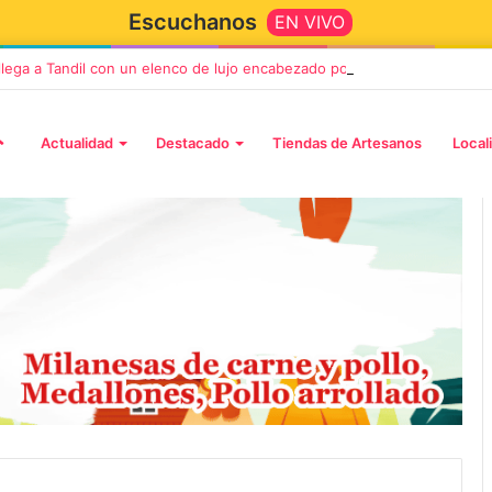
Escuchanos
EN VIVO
 llega a Tandil con un elenco de lujo encabezado por Capusotto, Spregel
Actualidad
Destacado
Tiendas de Artesanos
Local
2 octubre, 2026
n llega a Tandil
“TIRRIA” llega a Tandil con un
 despedida
elenco de lujo encabezado po
, Vino y Adiós
Capusotto, Spregelburd y