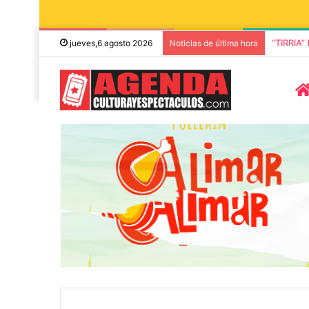
“TIRRIA”
jueves,6 agosto 2026
Noticias de última hora
5 octubre, 2026
Die Toten Hose
8 agosto, 2026
Julián Bellese llega a Tandil
en su gira de
con su nuevo show de stand
«Fútbol, Asado