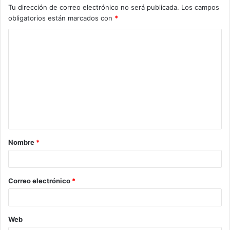
Tu dirección de correo electrónico no será publicada.
Los campos
obligatorios están marcados con
*
C
o
m
e
n
t
a
Nombre
*
r
i
o
Correo electrónico
*
*
Web