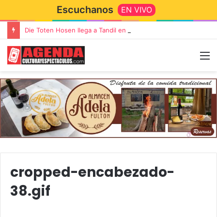
Escuchanos
EN VIVO
Die Toten Hosen llega a Tandil en su gira de despedida «Fútbol, Asado, Vino y Adiós Amigos»
cropped-encabezado-
38.gif