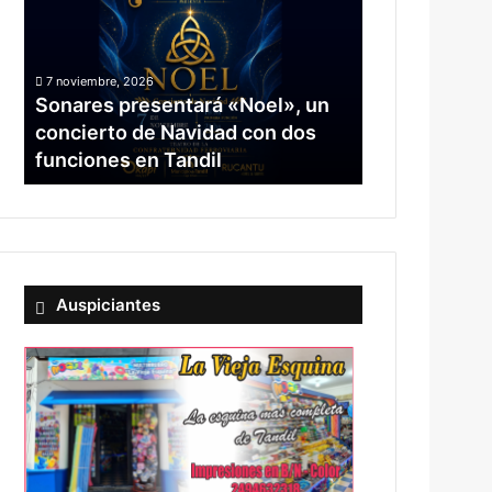
un
concierto
de
7 noviembre, 2026
Navidad
Sonares presentará «Noel», un
con
concierto de Navidad con dos
dos
funciones en Tandil
funciones
en
Tandil
Auspiciantes