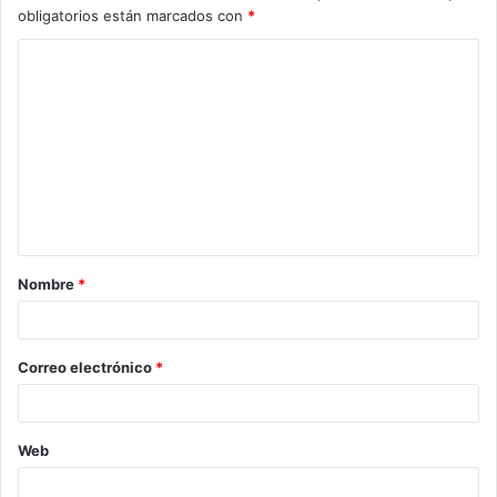
obligatorios están marcados con
*
C
o
m
e
n
t
a
Nombre
*
r
i
o
Correo electrónico
*
*
Web