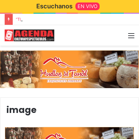
Escuchanos
EN VIVO
“TIRRIA” llega a Tandil con un elenco de lujo encabezado por Capusotto, Spregelburd y Stefani
image