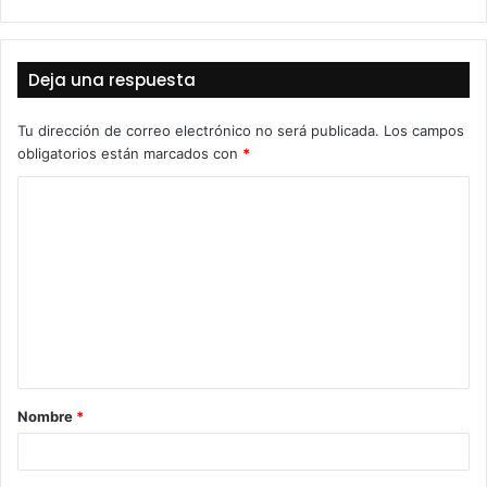
Deja una respuesta
Tu dirección de correo electrónico no será publicada.
Los campos
obligatorios están marcados con
*
C
o
m
e
n
t
a
Nombre
*
r
i
o