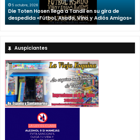
“TIRRIA” llega a Tandil con un elenco de luj
ra de
encabezado por Capusotto, Spregelburd 
s Amigos»
Stefani
Auspiciantes