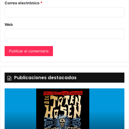
Correo electrónico
*
*
Web
Publicaciones destacadas
2 octubre, 2026