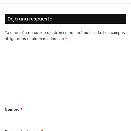
Deja una respuesta
Tu dirección de correo electrónico no será publicada.
Los campos
obligatorios están marcados con
*
C
o
m
e
n
t
a
Nombre
*
r
i
o