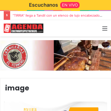
Escuchanos
EN VIVO
“TIRRIA” llega a Tandil con un elenco de lujo encabezado por Capusotto, Spregelburd y Stefani
image