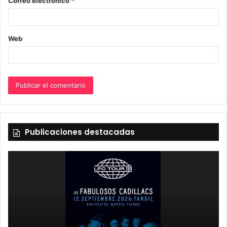
Correo electrónico
*
*
Web
Publicaciones destacadas