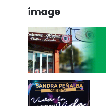
Amigos»
Stefani
Inicio
/
image
image