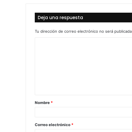
Deja una respuesta
Tu dirección de correo electrónico no será publicada
C
o
m
e
n
t
a
Nombre
*
r
i
o
Correo electrónico
*