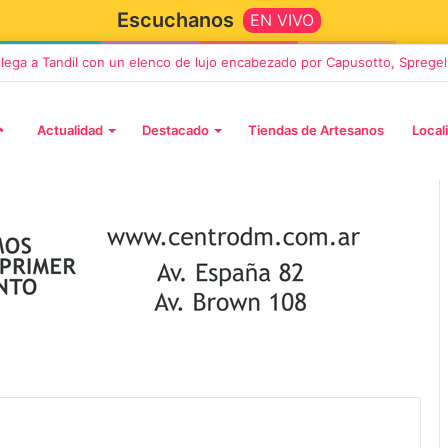
Escuchanos
EN VIVO
nca regresa a Tandil con un show demoledor en el Estadio Unión y Prog
Actualidad
Destacado
Tiendas de Artesanos
Local
12 septiembre, 2026
 a Tandil con un
Los Fabulosos Cadillacs
o encabezado por
anunciaron su show en Tandi
regelburd y
y ya están a la venta las