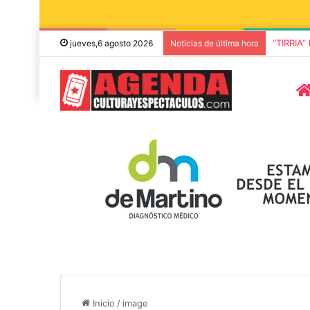
Rata Bla
jueves,6 agosto 2026
Noticias de última hora
5 octubre, 2026
2 octubre, 2026
Die Toten Hosen llega a Tandil
“TIRRIA” llega
en su gira de despedida
elenco de luj
«Fútbol, Asado, Vino y Adiós
Capusotto, Sp