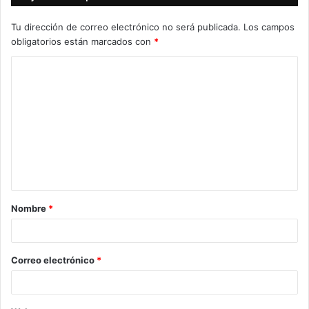
Tu dirección de correo electrónico no será publicada.
Los campos
obligatorios están marcados con
*
C
o
m
e
n
t
a
Nombre
*
r
i
o
Correo electrónico
*
*