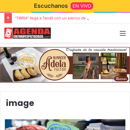
Escuchanos
EN VIVO
“TIRRIA” llega a Tandil con un elenco de lujo encabezado por Capusotto, Spregelburd y Stefani
image