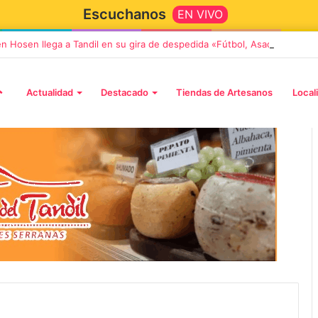
Escuchanos
EN VIVO
en Hosen llega a Tandil en su gira de despedida «Fútbol, Asado, Vino y
Actualidad
Destacado
Tiendas de Artesanos
Local
5 octubre, 2026
Die Toten Hosen llega a Tandi
tará «Noel», un
en su gira de despedida
Navidad con dos
«Fútbol, Asado, Vino y Adiós