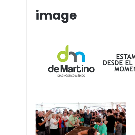
«Por el placer de volver a verla»
funciones en T
image