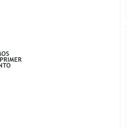
andil
Amigos»