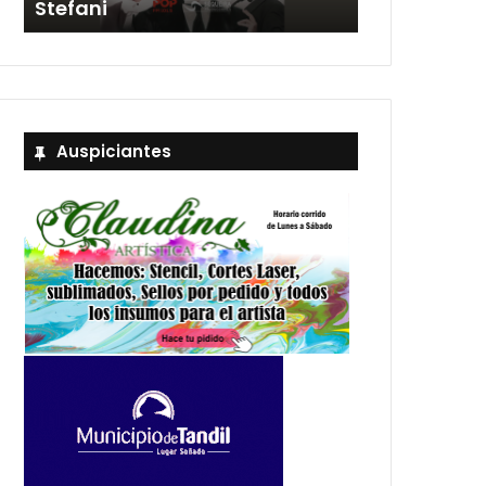
Stefani
entradas
Auspiciantes