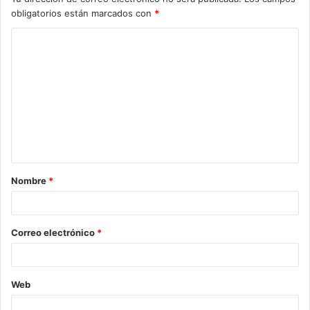
obligatorios están marcados con
*
C
o
m
e
n
t
a
Nombre
*
r
i
o
Correo electrónico
*
*
Web