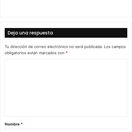
Deja una respuesta
Tu dirección de correo electrónico no será publicada.
Los campos
obligatorios están marcados con
*
C
o
m
e
n
t
a
Nombre
*
r