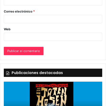
i
o
Correo electrónico
*
*
Web
Publicaciones destacadas