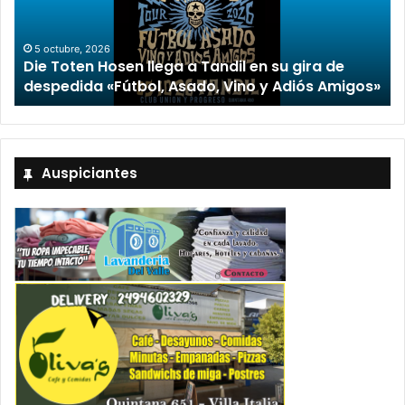
2 octubre, 2026
“TIRRIA” llega a Tandil con un elenco d
su gira de
encabezado por Capusotto, Spregel
 Adiós Amigos»
Stefani
Auspiciantes