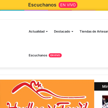
Escuchanos
EN VIVO
Inicio
Actualidad
Destacado
Tiendas de Artesa
Escuchanos
EN VIVO
Mir