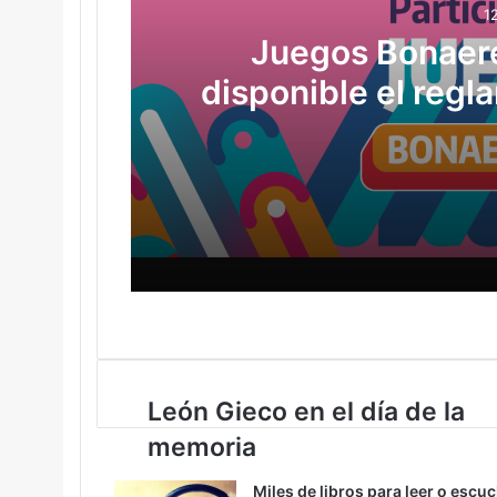
12
Juegos Bonaere
disponible el regl
C
12 abril, 2026
15 marzo, 2026
León Gieco en el día de la
memoria
24 noviembre, 2025
Miles de libros para leer o escu