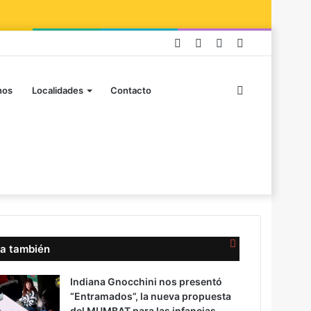
Facebook
Instagram
Publicación
Barra
al
lateral
Buscar
azar
nos
Localidades
Contacto
por
Cerrar
a también
Indiana Gnocchini nos presentó
“Entramados”, la nueva propuesta
del MUMBAT para las infancias