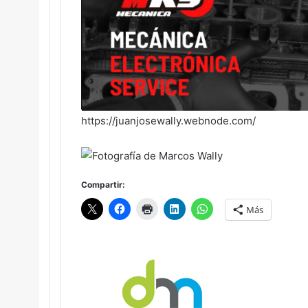
https://juanjosewally.webnode.com/
Compartir:
Más