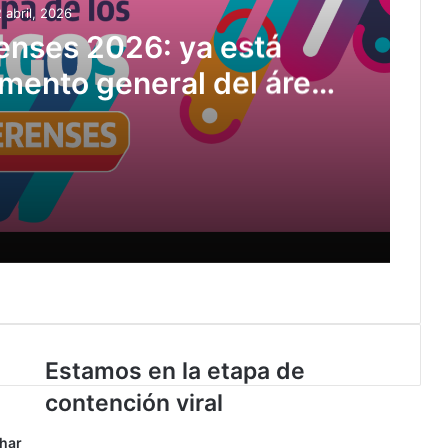
 abril, 2026
nses 2026: ya está
amento general del área
ultura
Juegos Bonaerenses 2026: ya está disponible el reglamento general del área Cultura
Ayacucho se prepara para la 52° Fiesta Nacional del Ternero: tradición, música y grandes shows del 8 al 15 de marzo de 2026
Estamos en la etapa de
contención viral
Convocatoria abierta: Origen Expandido, el encuentro de ciencia y cultura de la UNICEN
char