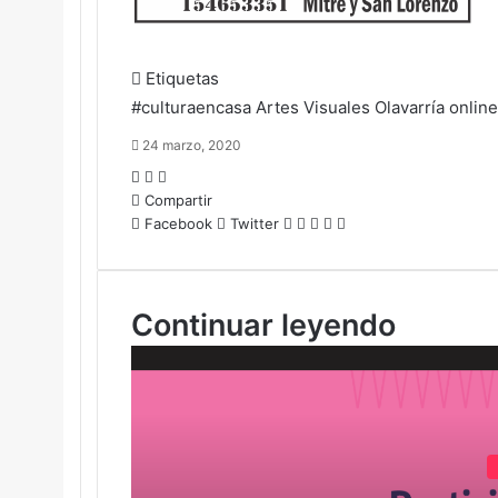
Etiquetas
#culturaencasa
Artes Visuales
Olavarría
online
24 marzo, 2020
Facebook
Twitter
LinkedIn
Compartir
LinkedIn
Pinterest
WhatsApp
Compartir
Imprimir
Facebook
Twitter
por
correo
electrónico
Continuar leyendo