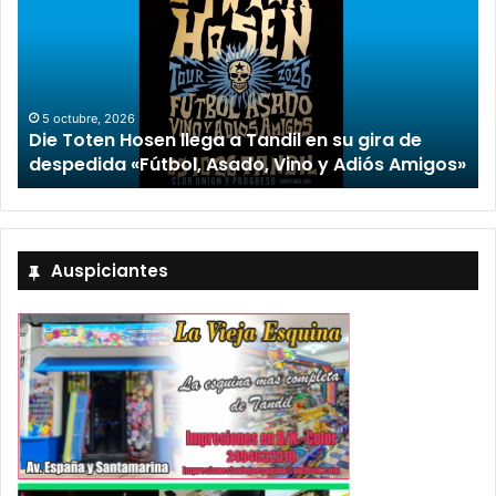
2 octubre, 2026
“TIRRIA” llega a Tandil con un elenco de lujo
encabezado por Capusotto, Spregelburd y
gos»
Stefani
Auspiciantes