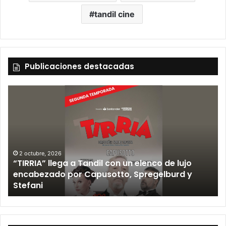
tandil cine
Publicaciones destacadas
2 octubre, 2026
“TIRRIA” llega a Tandil con un elenco de lujo
12
encabezado por Capusotto, Spregelburd y
Los
Stefani
Tan