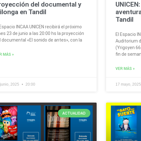
royección del documental y
UNICEN:
ilonga en Tandil
aventura
Tandil
 Espacio INCAA UNICEN recibirá el próximo
nes 23 de junio a las 20:00 hs la proyección
El Espacio I
l documental «El sonido de antes», con la
Auditorium d
(Yrigoyen 66
fin de seman
R MÁS »
VER MÁS »
 junio, 2025
20:00
17 mayo, 202
ACTUALIDAD