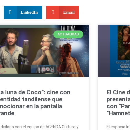
LinkedIn
Email
ACTUALIDAD
La luna de Coco”: cine con
El Cine 
dentidad tandilense que
present
mocionar en la pantalla
con “Pa
rande
“Hamnet
 diálogo con el equipo de AGENDA Cultura y
El espacio I