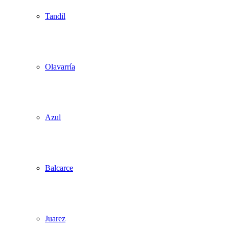
Tandil
Olavarría
Azul
Balcarce
Juarez