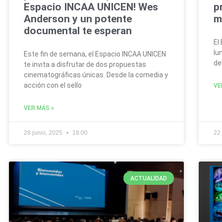
Espacio INCAA UNICEN! Wes
p
Anderson y un potente
m
documental te esperan
El
lu
Este fin de semana, el Espacio INCAA UNICEN
de
te invita a disfrutar de dos propuestas
cinematográficas únicas. Desde la comedia y
acción con el sello
VE
VER MÁS »
28 junio, 2025
18:00
22
ACTUALIDAD