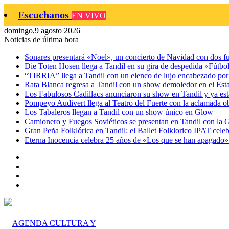
Escuchanos
EN VIVO
domingo,9 agosto 2026
Noticias de última hora
Sonares presentará «Noel», un concierto de Navidad con dos f
Die Toten Hosen llega a Tandil en su gira de despedida «Fútb
“TIRRIA” llega a Tandil con un elenco de lujo encabezado por
Rata Blanca regresa a Tandil con un show demoledor en el Est
Los Fabulosos Cadillacs anunciaron su show en Tandil y ya está
Pompeyo Audivert llega al Teatro del Fuerte con la aclamada 
Los Tabaleros llegan a Tandil con un show único en Glow
Camionero y Fuegos Soviéticos se presentan en Tandil con la 
Gran Peña Folklórica en Tandil: el Ballet Folklorico IPAT celeb
Eterna Inocencia celebra 25 años de «Los que se han apagado