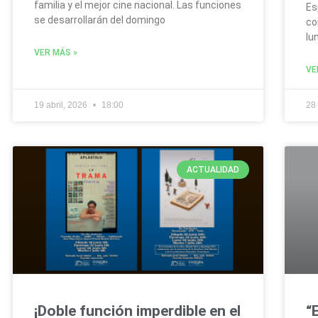
familia y el mejor cine nacional. Las funciones
Es
se desarrollarán del domingo
co
lu
VER MÁS »
VE
19 abril, 2026
18:00
28
ACTUALIDAD
¡Doble función imperdible en el
“