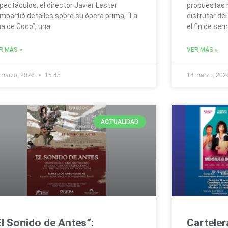
pectáculos, el director Javier Lester
propuestas m
mpartió detalles sobre su ópera prima, “La
disfrutar de
na de Coco”, una
el fin de se
R MÁS »
VER MÁS »
 marzo, 2026
15:45
14 marzo, 20
ACTUALIDAD
El Sonido de Antes”:
Carteler