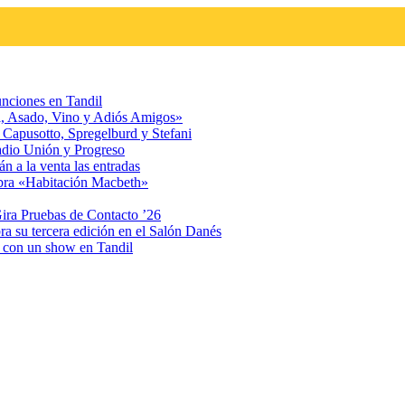
unciones en Tandil
ol, Asado, Vino y Adiós Amigos»
 Capusotto, Spregelburd y Stefani
adio Unión y Progreso
n a la venta las entradas
obra «Habitación Macbeth»
Gira Pruebas de Contacto ’26
ra su tercera edición en el Salón Danés
» con un show en Tandil