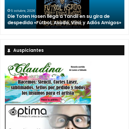
2 octubre, 2026
“TIRRIA” llega a Tandil con un elenco de lujo
encabezado por Capusotto, Spregelburd y
»
Stefani
Auspiciantes