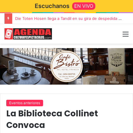
Escuchanos
EN VIVO
Die Toten Hosen llega a Tandil en su gira de despedida «Fútbol, Asado, Vino y Adiós Amigos»
Eventos anteriores
La Biblioteca Collinet
Convoca