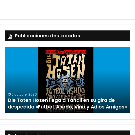
Publicaciones destacadas
2 octubre, 2026
“TIRRIA” llega a Tandil con un elenco de lujo
encabezado por Capusotto, Spregelburd y
»
Stefani