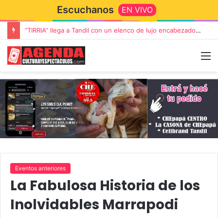
Escuchanos
EN VIVO
“TIRRIA” llega a Tandil con un elenco de lujo encabezado por Capusotto, Spregelburd y Stefani
Eventos anteriores
La Fabulosa Historia de los
Inolvidables Marrapodi