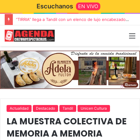
Escuchanos
EN VIVO
“TIRRIA” llega a Tandil con un elenco de lujo encabezado por Capusotto, Spregelburd y Stefani
Actualidad
Destacado
Tandil
Unicen Cultura
LA MUESTRA COLECTIVA DE
MEMORIA A MEMORIA