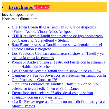
Escuchanos
EN VIVO
jueves,6 agosto 2026
Noticias de última hora
Die Toten Hosen llega a Tandil en su gira de despedida
«Fútbol, Asado, Vino y Adiós Amigos»
“TIRRIA” llega a Tandil con un elenco de lujo encabezado
por Capusotto, Spregelburd y Stefani
Rata Blanca regresa a Tandil con un show demoledor en el
Estadio Unión y Progreso
Los Fabulosos Cadillacs anunciaron su show en Tandil y ya
están a la venta las entradas
Pompeyo Audivert llega al Teatro del Fuerte con la aclamada
obra «Habitación Macbeth»
Los Tabaleros llegan a Tandil con un show único en Glow
Camionero y Fuegos Soviéticos se presentan en Tandil con la
Gira Pruebas de Contacto ’26
Gran Peña Folklórica en Tandil: el Ballet Folklorico IPAT
celebra su tercera edición en el Salón Danés
Eterna Inocencia celebra 25 años de «Los que se han
apagado» con un show en Tandil
«La Re Fiesta» regresa a Tandil con una edición nostálgica en
Malva Eventos