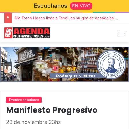
Escuchanos
EN VIVO
Die Toten Hosen llega a Tandil en su gira de despedida «Fútbol, Asado, Vino y Adiós Amigos»
Eventos anteriores
Manifiesto Progresivo
23 de noviembre 23hs