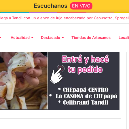
Escuchanos
EN VIVO
 llega a Tandil con un elenco de lujo encabezado por Capusotto, Spregel
Actualidad
Destacado
Tiendas de Artesanos
Local
12 septiembre, 2026
 a Tandil con un
Los Fabulosos Cadillacs
o encabezado por
anunciaron su show en Tandi
regelburd y
y ya están a la venta las
dil