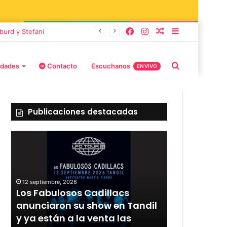
burd y Stefani
idades
Contacto
Escuchanos
EN VIVO
Publicaciones destacadas
12 septiembre, 2026
l
Rata Blanca regresa a Tandil
11 septiembre, 20
con un show demoledor en el
Los Tabaler