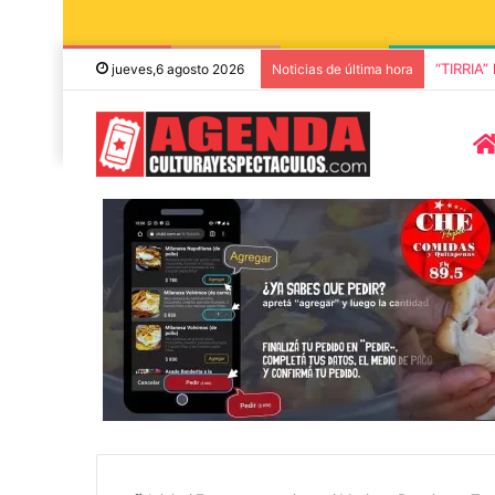
“TIRRIA”
jueves,6 agosto 2026
Noticias de última hora
5 octubre, 2026
2 octubre, 2026
Die Toten Hosen llega a Tandil
“TIRRIA” llega
en su gira de despedida
elenco de luj
«Fútbol, Asado, Vino y Adiós
Capusotto, Sp
Inicio
/
Eventos anteriores
/
Mariana Baggio en Tan