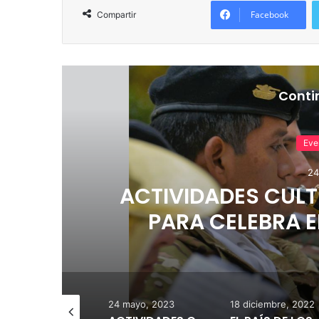
Facebook
Compartir
Conti
Eve
18 d
S
EL PAÍS DE LOS
BA
 mayo, 2023
18 diciembre, 2022
21 octubre, 2022
ACTIVIDADES CULTURALES Y RECREATIVAS PARA CELEBRA EL ANIVERSARIO DE LA REVOLUCIÓN DE MAYO
EL PAÍS DE LOS GERANIOS EN TEATRO BAJOSUELO