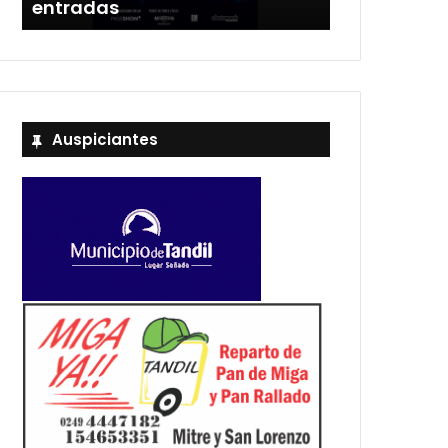
Estadio Unión y Progreso
con un sho
Auspiciantes