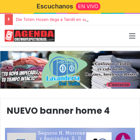
Escuchanos
EN VIVO
Die Toten Hosen llega a Tandil en su gira de despedida «Fútbol, Asado, Vino y Adiós Amigos»
NUEVO banner home 4