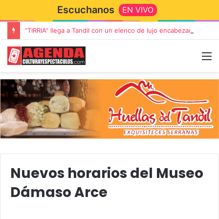
Escuchanos
EN VIVO
“TIRRIA” llega a Tandil con un elenco de lujo encabezado por Capusotto, Spregelburd y Stefani
Nuevos horarios del Museo
Dámaso Arce