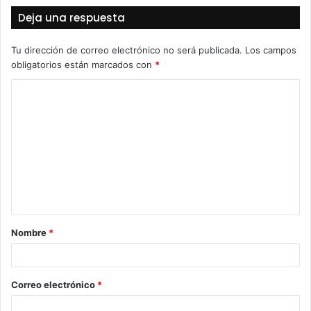
Deja una respuesta
Tu dirección de correo electrónico no será publicada.
Los campos
obligatorios están marcados con
*
C
o
m
e
n
t
a
Nombre
*
r
i
o
Correo electrónico
*
*