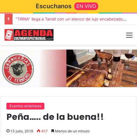
Escuchanos
EN VIVO
“TIRRIA” llega a Tandil con un elenco de lujo encabezado por Capusotto, Spregelburd y Stefani
Eventos anteriores
Peña….. de la buena!!
13 julio, 2019
417
Menos de un minuto