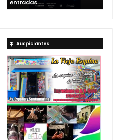
entradas
Estadio Uni
Auspiciantes