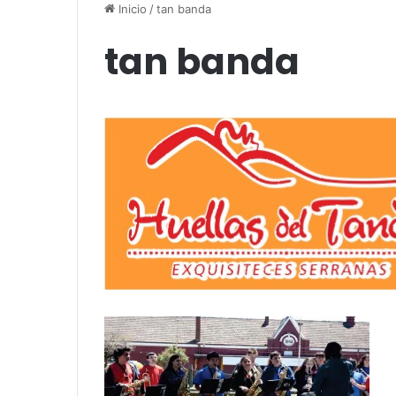
up comedy
Amigos»
Inicio
/
tan banda
tan banda