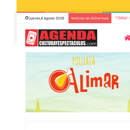
“TIRRIA”
jueves,6 agosto 2026
Noticias de última hora
5 octubre, 2026
Die Toten Hose
8 agosto, 2026
Julián Bellese llega a Tandil
en su gira de
con su nuevo show de stand
«Fútbol, Asado