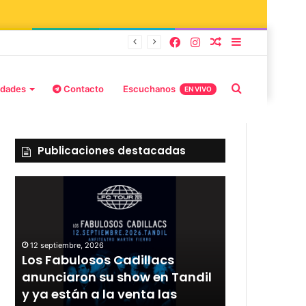
burd y Stefani
idades
Contacto
Escuchanos
EN VIVO
Publicaciones destacadas
12 septiembre, 2026
Los Fabulosos Cadillacs
12 septiembre, 2
r
anunciaron su show en Tandil
Rata Blanca
y ya están a la venta las
con un sho