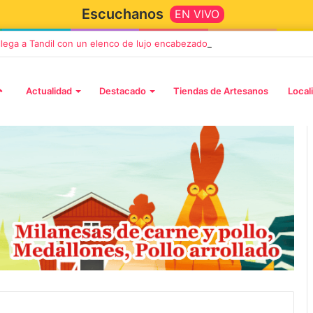
Escuchanos
EN VIVO
 llega a Tandil con un elenco de lujo encabezado por Capusotto, Spregel
Actualidad
Destacado
Tiendas de Artesanos
Local
2 octubre, 2026
n llega a Tandil
“TIRRIA” llega a Tandil con un
 despedida
elenco de lujo encabezado po
, Vino y Adiós
Capusotto, Spregelburd y