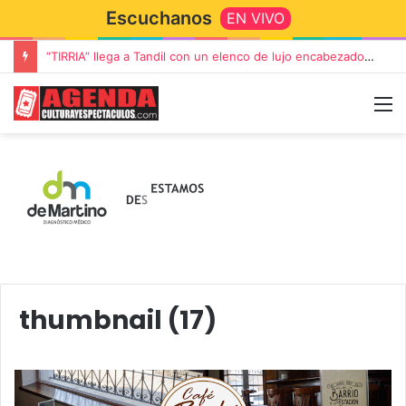
Escuchanos
EN VIVO
“TIRRIA” llega a Tandil con un elenco de lujo encabezado por Capusotto, Spregelburd y Stefani
thumbnail (17)