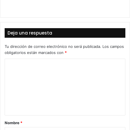
Deja una respuesta
Tu dirección de correo electrónico no será publicada.
Los campos
obligatorios están marcados con
*
C
o
m
e
n
t
a
Nombre
*
r