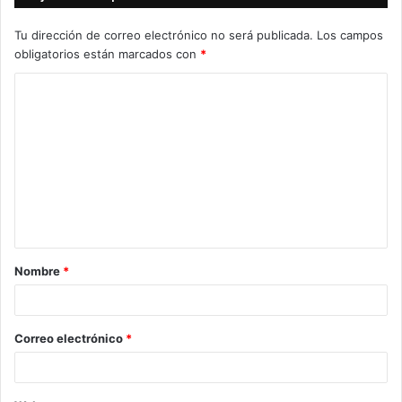
Tu dirección de correo electrónico no será publicada.
Los campos
obligatorios están marcados con
*
C
o
m
e
n
t
a
Nombre
*
r
i
o
Correo electrónico
*
*