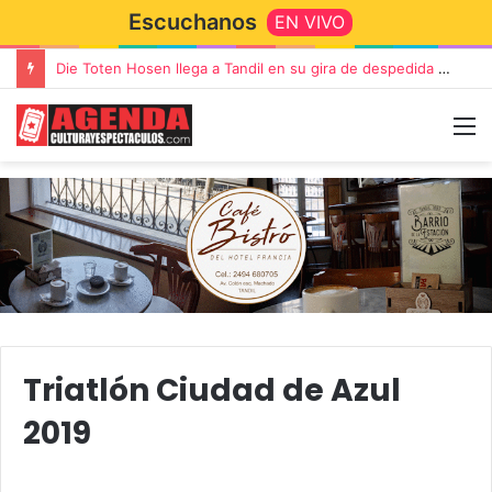
Escuchanos
EN VIVO
Die Toten Hosen llega a Tandil en su gira de despedida «Fútbol, Asado, Vino y Adiós Amigos»
Triatlón Ciudad de Azul
2019